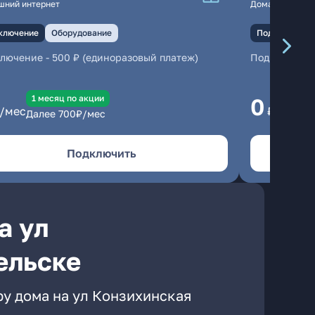
шний интернет
Домашний инте
ключение
Оборудование
Подключение
ключение
-
500 ₽ (единоразовый платеж)
Подключени
1 месяц по акции
1
0
/мес
₽/мес
Далее
700
₽/мес
Да
Подключить
а ул
ельске
ру дома на ул Конзихинская