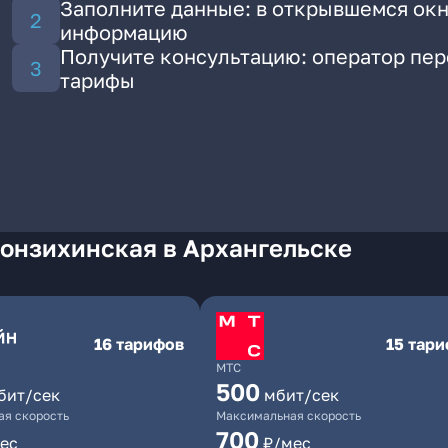
Заполните данные: в открывшемся окн
информацию
Получите консультацию: оператор пе
тарифы
Конзихинская в Архангельске
16 тарифов
15 тар
МТС
500
бит/сек
мбит/сек
я скорость
Максимальная скорость
700
ес
₽/мес