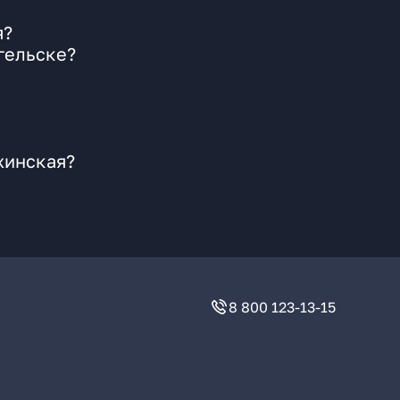
я?
гельске?
хинская?
8 800 123-13-15