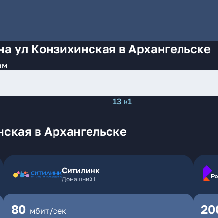
на ул Конзихинская в Архангельске
ом
13 к1
нская в Архангельске
Ситилинк
Домашний L
80
20
мбит/сек