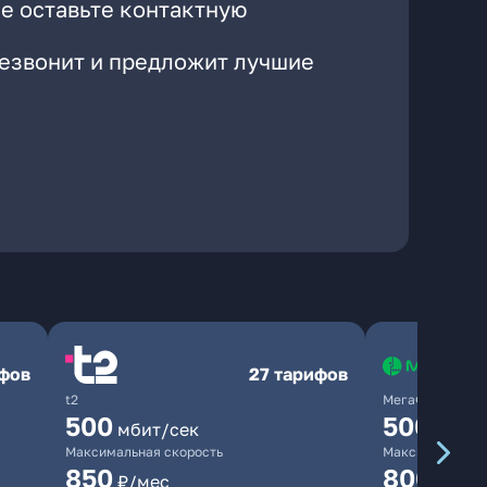
е оставьте контактную
резвонит и предложит лучшие
ифов
27 тарифов
t2
МегаФон
500
500
мбит/сек
мбит/
Максимальная скорость
Максимальная 
850
800
₽/мес
₽/ме