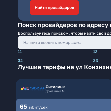
Найти провайдеров
Поиск провайдеров по адресу 
Воспользуйтесь поиском, чтобы найти свой д
11
13
32
33
Лучшие тарифы на ул Конзихи
Ситилинк
Домашний М
65
мбит/сек