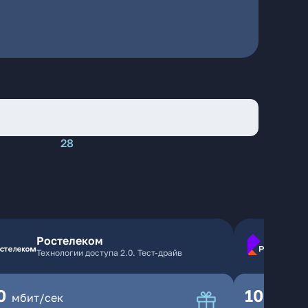
28
Ростелеком
Технологии доступа 2.0. Тест-драйв
0
100
мбит/сек
мбит