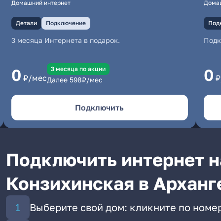
Домашний интернет
Дома
Детали
Подключение
Под
3 месяца Интернета в подарок.
Под
3 месяцa по акции
0
0
₽/мес
₽
Далее
598
₽/мес
Подключить
Подключить интернет н
Конзихинская в Арханг
Выберите свой дом: кликните по номе