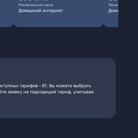
Минимальная цена
Минимальная ц
Домашний интернет
Домашний ин
ступных тарифов - 97. Вы можете выбрать
айте заявку на подходящий тариф, учитывая