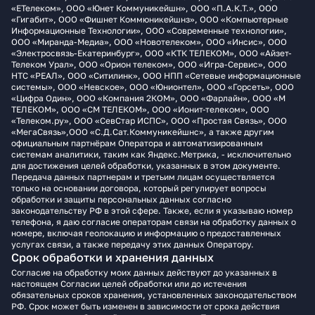
«ЕТелеком», ООО «Юнет Коммуникейшн», ООО «П.А.К.Т.», ООО
«Гигабит», ООО «Фишнет Коммюникейшнз», ООО «Компьютерные
Информационные Технологии», ООО «Современные технологии»,
ООО «Миранда-Медиа», ООО «Новотелеком», ООО «Инсис», ООО
«Электросвязь-Екатеринбург», ООО «КТК ТЕЛЕКОМ», ООО «Айзет-
Телеком Урал», ООО «Орион телеком», ООО «Игра-Сервис», ООО
НТС «РЕАЛ», ООО «Ситилинк», ООО НПП «Сетевые информационные
системы», ООО «Невское», ООО «Юнионтел», ООО «Горсеть», ООО
«Цифра Один», ООО «Компания 2КОМ», ООО «Фарлайн», ООО «М
ТЕЛЕКОМ», ООО «СМ ТЕЛЕКОМ», ООО «Ионит-телеком», ООО
«Телеком.ру», ООО «СевСтар ИСПС», ООО «Простая Связь», ООО
«МегаСвязь»,ООО «С.Д.Сат.Коммуникейшнс», а также другим
официальным партнёрам Оператора и автоматизированным
системам аналитики, таким как Яндекс.Метрика, - исключительно
для достижения целей обработки, указанных в этом документе.
Передача данных партнерам и третьим лицам осуществляется
только на основании договора, который регулирует вопросы
обработки и защиты персональных данных согласно
законодательству РФ в этой сфере. Также, если я указываю номер
телефона, я даю согласие операторам связи на обработку данных о
номере, включая геолокацию и информацию о предоставленных
услугах связи, а также передачу этих данных Оператору.
Срок обработки и хранения данных
Согласие на обработку моих данных действуют до указанных в
настоящем Согласии целей обработки или до истечения
обязательных сроков хранения, установленных законодательством
РФ. Срок может быть изменен в зависимости от срока действия