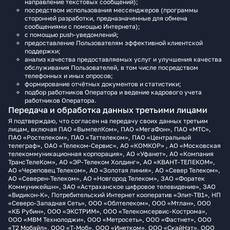
направление текстовых сообщений);
посредством использования мессенджеров (программы
сторонней разработки, предназначенные для обмена
сообщениями с помощью Интернета);
с помощью push-уведомлений;
предоставление Пользователям эффективной клиентской
поддержки;
анализ качества предоставляемых услуг и улучшения качества
обслуживания Пользователей, в том числе посредством
телефонных и иных опросов;
формирование отчётных документов и статистики;
подбор работников Оператора и ведение кадрового учета
работников Оператора.
Передача и обработка данных третьими лицами
Я подтверждаю, что согласен на передачу своих данных третьим
лицам, включая ПАО «ВымпелКом», ПАО «МегаФон», ПАО «МТС»,
ПАО «Ростелеком», ПАО «Таттелеком», ПАО «Центральный
телеграф», ОАО «Телеком-Сервис», АО «КОМКОР» , АО «Московская
телекоммуникационная корпорация», АО «Уфанет», АО «Компания
ТрансТелеКом», АО «ЭР-Телеком Холдинг», АО «КВАНТ-ТЕЛЕКОМ»,
АО «Череповец Телеком», АО «Золотая линия», АО «Север Телеком»,
АО «Северен-Телеком», АО «Новгород Телеком», ЗАО «Форатек
Коммуникейшн», ЗАО «Астраханское цифровое телевидение», ЗАО
«Видикон-К», Потребительский Интернет кооператив «Элит-ТВ1», НП
«Северо-Западная Сеть», ООО «Облтелеком», ООО «Мтлан», ООО
«КБ Рубин», ООО «ЭКСТРИМ», ООО «Телекомсервис-Кострома»,
ООО «МВМ Технолоджи», ООО «Метросеть», ООО «Фастнет», ООО
«Т2 Мобайл», ООО «Т‑Моб», ООО «Инетком», ООО «СкайНэт», ООО