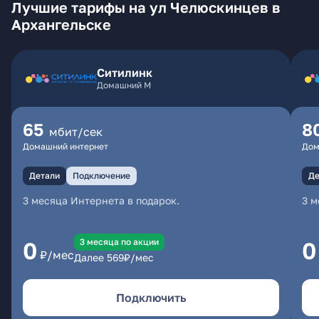
Лучшие тарифы на ул Челюскинцев в
Архангельске
Ситилинк
Домашний М
65
8
мбит/сек
Домашний интернет
Дом
Детали
Подключение
Де
3 месяца Интернета в подарок.
3 м
3 месяцa по акции
0
0
₽/мес
Далее
569
₽/мес
Подключить