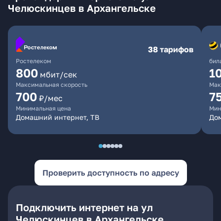
Челюскинцев в Архангельске
38 тарифов
Ростелеком
бил
800
1
мбит/сек
Максимальная скорость
Мак
700
7
₽/мес
Минимальная цена
Мин
Домашний интернет, ТВ
До
Проверить доступность по адресу
Подключить интернет на ул
Челюскинцев в Архангельске