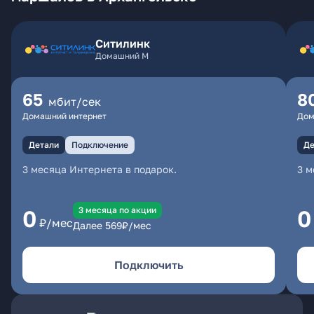
Ситилинк
Домашний М
65
8
мбит/сек
Домашний интернет
Дом
Детали
Подключение
Де
3 месяца Интернета в подарок.
3 м
3 месяцa по акции
0
0
₽/мес
Далее
569
₽/мес
Подключить