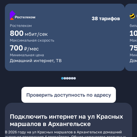
38 тарифов
Ростелеком
бил
800
1
мбит/сек
Максимальная скорость
Мак
700
7
₽/мес
Минимальная цена
Мин
Домашний интернет, ТВ
До
Проверить доступность по адресу
Подключить интернет на ул Красных
маршалов в Архангельске
В 2026 году на ул Красных маршалов в Архангельске домашний
интернет предлагают 4 провайдера. Общее количество доступных