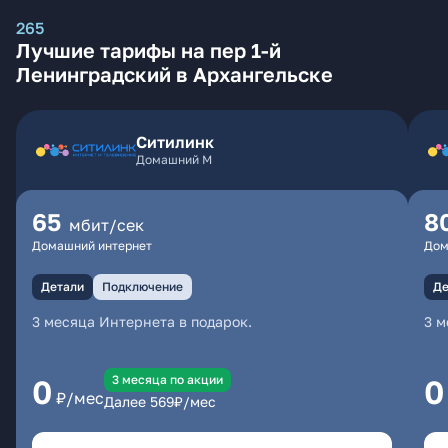
265
Лучшие тарифы на пер 1-й
Ленинградский в Архангельске
Ситилинк
Домашний М
65
8
мбит/сек
Домашний интернет
Дом
Детали
Подключение
Де
3 месяца Интернета в подарок.
3 м
3 месяцa по акции
0
0
₽/мес
Далее
569
₽/мес