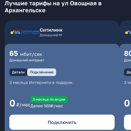
Лучшие тарифы на ул Овощная в
Архангельске
Ситилинк
Домашний М
65
8
мбит/сек
Домашний интернет
Дом
Детали
Подключение
Де
3 месяца Интернета в подарок.
3 м
3 месяцa по акции
0
0
₽/мес
Далее
569
₽/мес
Подключить