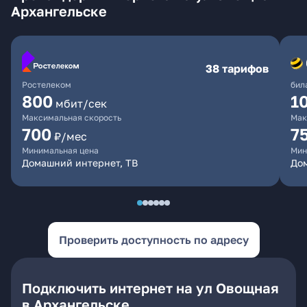
Архангельске
38 тарифов
Ростелеком
бил
800
1
мбит/сек
Максимальная скорость
Мак
700
7
₽/мес
Минимальная цена
Мин
Домашний интернет, ТВ
До
Проверить доступность по адресу
Подключить интернет на ул Овощная
в Архангельске