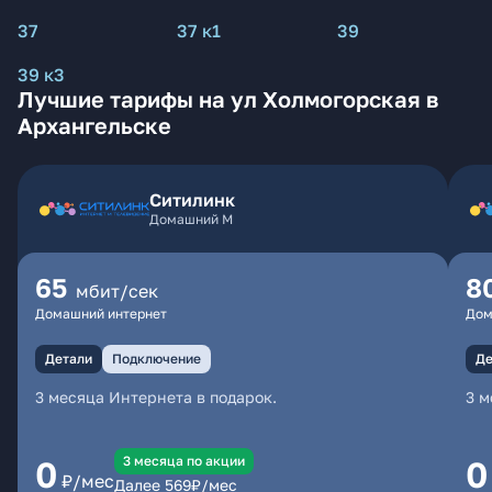
37
37 к1
39
39 к3
Лучшие тарифы на ул Холмогорская в
Архангельске
Ситилинк
Домашний М
65
8
мбит/сек
Домашний интернет
Дом
Детали
Подключение
Де
3 месяца Интернета в подарок.
3 м
3 месяцa по акции
0
0
₽/мес
Далее
569
₽/мес