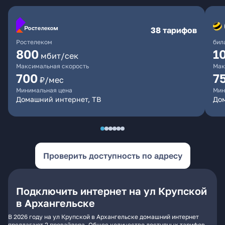
38 тарифов
Ростелеком
бил
800
1
мбит/сек
Максимальная скорость
Мак
700
7
₽/мес
Минимальная цена
Мин
Домашний интернет, ТВ
До
Проверить доступность по адресу
Подключить интернет на ул Крупской
в Архангельске
В 2026 году на ул Крупской в Архангельске домашний интернет
предлагают 2 провайдера. Общее количество доступных тарифов -