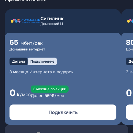
Ситилинк
Домашний М
65
8
мбит/сек
Домашний интернет
Дом
Детали
Подключение
Де
3 месяца Интернета в подарок.
3 м
3 месяцa по акции
0
0
₽/мес
Далее
569
₽/мес
Подключить