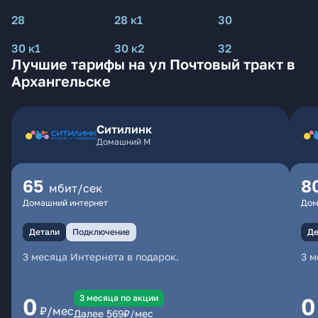
28
28 к1
30
30 к1
30 к2
32
Лучшие тарифы на ул Почтовый тракт в
Архангельске
Ситилинк
Домашний М
65
8
мбит/сек
Домашний интернет
Дом
Детали
Подключение
Де
3 месяца Интернета в подарок.
3 м
3 месяцa по акции
0
0
₽/мес
Далее
569
₽/мес